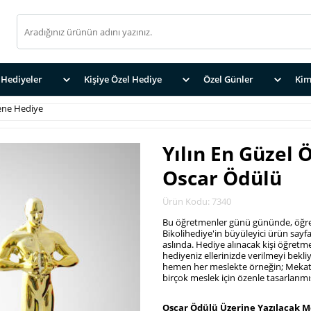
Hediyeler
Kişiye Özel Hediye
Özel Günler
Kim
ne Hediye
Yılın En Güzel
Oscar Ödülü
Ürün Kodu: 7340
Bu öğretmenler günü gününde, öğret
Bikolihediye'in büyüleyici ürün sayf
aslında. Hediye alınacak kişi öğretmen
hediyeniz ellerinizde verilmeyi bekli
hemen her meslekte örneğin; Mekat
birçok meslek için özenle tasarlan
.
Oscar Ödülü Üzerine Yazılacak M