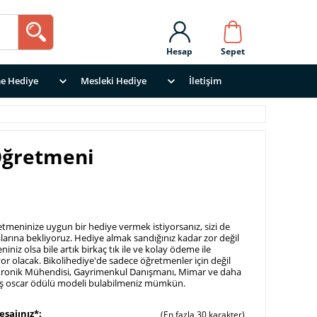
Hesap
Sepet
e Hediye
Mesleki Hediye
İletişim
 Öğretmeni
meninize uygun bir hediye vermek istiyorsanız, sizi de
alarına bekliyoruz. Hediye almak sandığınız kadar zor değil
iniz olsa bile artık birkaç tık ile ve kolay ödeme ile
yor olacak. Bikolihediye'de sadece öğretmenler için değil
ronik Mühendisi, Gayrimenkul Danışmanı, Mimar ve daha
mış oscar ödülü modeli bulabilmeniz mümkün.
esajınız*
(En fazla 30 karakter)