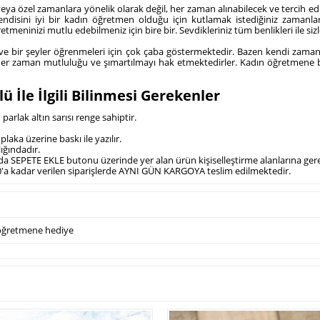
 özel zamanlara yönelik olarak değil, her zaman alınabilecek ve tercih edi
ndisini iyi bir kadın öğretmen olduğu için kutlamak istediğiniz zamanlard
retmeninizi mutlu edebilmeniz için bire bir. Sevdikleriniz tüm benlikleri ile s
 ve bir şeyler öğrenmeleri için çok çaba göstermektedir. Bazen kendi zama
e her zaman mutluluğu ve şımartılmayı hak etmektedirler. Kadın öğretmene
 İle İlgili Bilinmesi Gerekenler
arlak altın sarısı renge sahiptir.
laka üzerine baskı ile yazılır.
ığındadır.
nda SEPETE EKLE butonu üzerinde yer alan ürün kişiselleştirme alanlarına gerekli
.00'a kadar verilen siparişlerde AYNI GÜN KARGOYA teslim edilmektedir.
öğretmene hediye