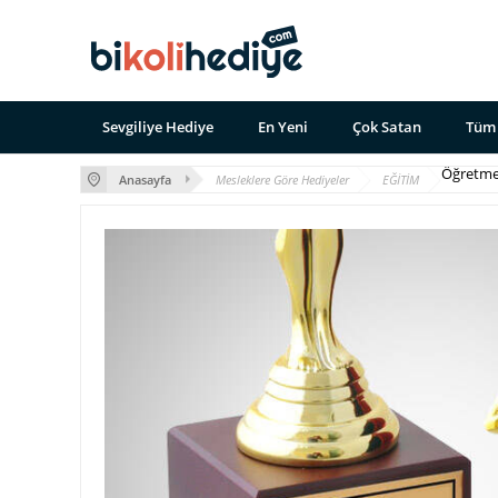
Sevgiliye Hediye
En Yeni
Çok Satan
Tüm 
Öğretme
Anasayfa
Mesleklere Göre Hediyeler
EĞİTİM