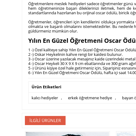
Öğretmenlere meslek hediyeleri sadece öğretmenler günü veya
hem öğretmeninize başarı dileklerinizi iletmek, hem de ke
standartlarında hazırlanan bu orijinal oscar ödülü, biricik öğ
Öğretmenler, öğrencileri için kendilerini oldukça yormakta
olmakta ve başarılı olmalarını istemektedirler. Bu nedenl
güldürmeniz mümkün olur.
Yılın En Güzel Öğretmeni Oscar Ödülü
1 -) Özel kaliteye sahip Yılın En Güzel Öğretmeni Oscar Ödülü p
2 -) Oskar Heykelinin kahve rengi bir kaidesi bulunur.
3 -) Oscar üzerine yazılacak mesajınız kaide üzerindeki metal p
4 -) Oscar Heykeli 30 X 9 X 9 cm ebatlarında ve 300 gram ağırl
5 -) Ürünü kişiye özel hale getirmeniz için, Siparişiniz esnası
6 -) Yılın En Güzel Öğretmeni Oscar Ödülü, hafta içi saat 14
Ürün Etiketleri
kalıcı hediyeler
,
erkek öğretmene hediye
,
bayan 
İLGILI ÜRÜNLER