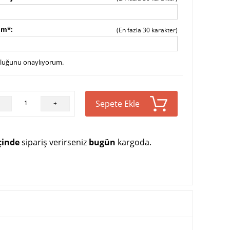
sim*
(En fazla 30 karakter)
uluğunu onaylıyorum.
Sepete Ekle
+
çinde
sipariş verirseniz
bugün
kargoda.