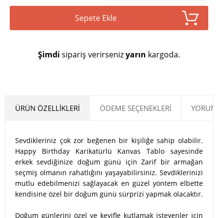
Sepete Ekle
Şimdi
sipariş verirseniz
yarın
kargoda.
ÜRÜN ÖZELLIKLERI
ÖDEME SEÇENEKLERI
YORUML
Sevdikleriniz çok zor beğenen bir kişiliğe sahip olabilir.
Happy Birthday Karikatürlü Kanvas Tablo sayesinde
erkek sevdiğinize doğum günü için Zarif bir armağan
seçmiş olmanın rahatlığını yaşayabilirsiniz. Sevdiklerinizi
mutlu edebilmenizi sağlayacak en güzel yöntem elbette
kendisine özel bir doğum günü sürprizi yapmak olacaktır.
Doğum günlerini özel ve keyifle kutlamak isteyenler için