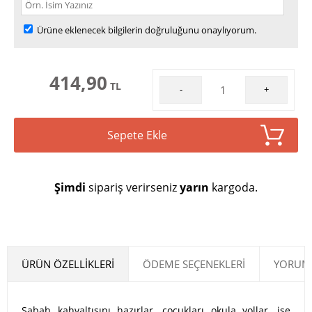
Ürüne eklenecek bilgilerin doğruluğunu onaylıyorum.
414,90
TL
-
+
Sepete Ekle
Şimdi
sipariş verirseniz
yarın
kargoda.
ÜRÜN ÖZELLIKLERI
ÖDEME SEÇENEKLERI
YORUML
Sabah kahvaltısını hazırlar, çocukları okula yollar, işe