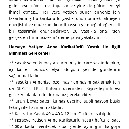
gider, eve döner, evi toparlar ve yine de gülümsemeyi
ihmal etmez... Her yere yetişen süper anneniz için
tasarlanmış bu karikatürlü yastık; onun bitmek bilmeyen
enerjisini ve muazzam koordinasyon yeteneğini eğlenceli
bir tasarımla onurlandırıyor. Bu yastıkla ona, "sen
gerçekten bir mucizesin" deme şansı yakalayın.
Herşeye Yetişen Anne Karikatürlü Yastık İle İlgili
Bilinmesi Gerekenler
** Yastık saten kumaştan üretilmiştir. Kare şeklinde olup,
içi kaliteli boncuk elyaf dolgulu şekilde gönderimi
sağlanmaktadır.
** Yastığın Annenize özel hazırlanmasını sağlamak için
da SEPETE EKLE Butonu üzerindeki Kişiselleştirilmesi
gereken alanları doldurmanız gerekmektedir.
** Ürün beyaz saten kumaş üzerine sublimasyon baskı
tekniği ile hazırlanmaktadır.
** Karikatür Yastık 40 X 40 X 12 cm. Ölçülere sahiptir.
** Herşeye Yetişen Anne Karikatürlü Yastık hafta içi saat
14.00'a kadar verilecek siparişlerde aynı gün kargoya