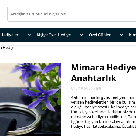
Hediyeler
Kişiye Özel Hediye
Özel Günler
Kim
a Hediye
Mimara Hediye
Anahtarlık
Ürün Kodu: 6498
4 ekim mimarlar günü hediyesi mima
yetişen hediyelerden biri de bu İsim ya
olduğu hediye sitesi Bikolihediye.co
tüm kişiye özel anahtarlıkları siz de r
mimarınıza hediye edebilirsiniz. Tam
figürler taşıyan bu metal ev anahtarl
hediye hazırlatabileceksiniz. Üsteli
.