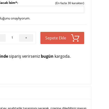
lacak İsim*
(En fazla 30 karakter)
uluğunu onaylıyorum.
Sepete Ekle
+
çinde
sipariş verirseniz
bugün
kargoda.
 ev anahtarlık tasarımını seçerek, üzerine dilediğiniz mesajı