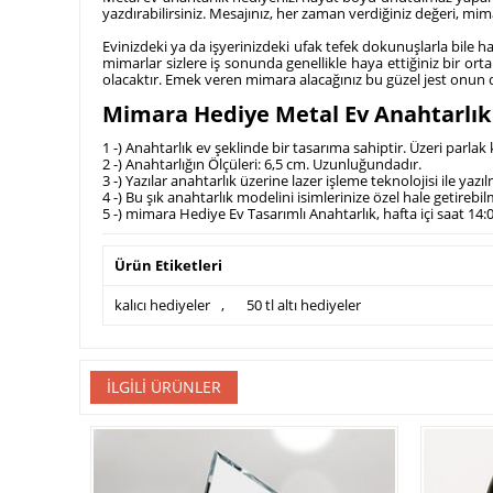
yazdırabilirsiniz. Mesajınız, her zaman verdiğiniz değeri, mima
Evinizdeki ya da işyerinizdeki ufak tefek dokunuşlarla bile h
mimarlar sizlere iş sonunda genellikle haya ettiğiniz bir or
olacaktır. Emek veren mimara alacağınız bu güzel jest onun da
Mimara Hediye Metal Ev Anahtarlık İ
1 -) Anahtarlık ev şeklinde bir tasarıma sahiptir. Üzeri parl
2 -) Anahtarlığın Ölçüleri: 6,5 cm. Uzunluğundadır.
3 -) Yazılar anahtarlık üzerine lazer işleme teknolojisi ile yazı
4 -) Bu şık anahtarlık modelini isimlerinize özel hale getirebi
5 -) mimara Hediye Ev Tasarımlı Anahtarlık, hafta içi saat 14:
Ürün Etiketleri
kalıcı hediyeler
,
50 tl altı hediyeler
İLGILI ÜRÜNLER