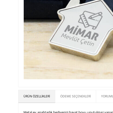
ÜRÜN ÖZELLIKLERI
ÖDEME SEÇENEKLERI
YORUML
Metal ev anahtarlık hediyenizi hayat boyu unutulmaz yapan tü