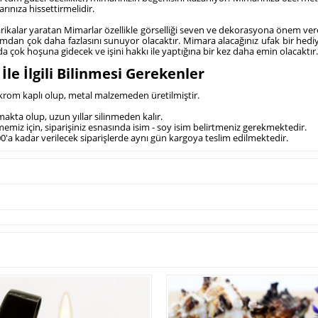
rınıza hissettirmelidir.
arikalar yaratan Mimarlar özellikle görselliği seven ve dekorasyona önem ver
tamdan çok daha fazlasını sunuyor olacaktır. Mimara alacağınız ufak bir hed
 çok hoşuna gidecek ve işini hakkı ile yaptığına bir kez daha emin olacaktır.
le İlgili Bilinmesi Gerekenler
ak krom kaplı olup, metal malzemeden üretilmiştir.
lmakta olup, uzun yıllar silinmeden kalır.
lmemiz için, siparişiniz esnasında isim - soy isim belirtmeniz gerekmektedir.
00'a kadar verilecek siparişlerde aynı gün kargoya teslim edilmektedir.