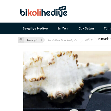
Sevgiliye Hediye
En Yeni
Çok Satan
Tüm 
Mimarlar
Anasayfa
Mesleklere Göre Hediyeler
DİĞER