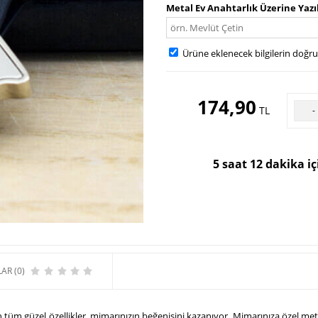
Metal Ev Anahtarlık Üzerine Yazı
Ürüne eklenecek bilgilerin doğr
174,90
TL
-
5 saat 12 dakika i
AR (0)
m güzel özellikler, mimarınızın beğenisini kazanıyor. Mimarınıza özel metal