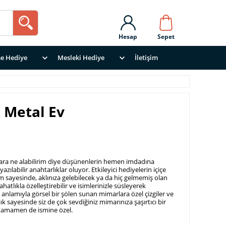
Hesap
Sepet
e Hediye
Mesleki Hediye
İletişim
 Metal Ev
ra ne alabilirim diye düşünenlerin hemen imdadına
zılabilir anahtarlıklar oluyor. Etkileyici hediyelerin içiçe
m sayesinde, aklınıza gelebilecek ya da hiç gelmemiş olan
ahatlıkla özelleştirebilir ve isimlerinizle süsleyerek
 anlamıyla görsel bir şölen sunan mimarlara özel çizgiler ve
ık sayesinde siz de çok sevdiğiniz mimarınıza şaşırtıcı bir
k tamamen de ismine özel.