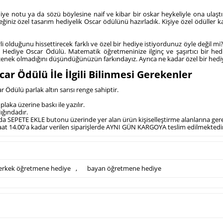
ye notu ya da sözü böylesine naif ve kibar bir oskar heykeliyle ona ulaştı
ğiniz özel tasarım hediyelik Oscar ödülünü hazırladık. Kişiye özel ödüller
olduğunu hissettirecek farklı ve özel bir hediye istiyordunuz öyle değil mi? B
Hediye Oscar Ödülü. Matematik öğretmeninize ilginç ve şaşırtıcı bir hed
nek olmadığını düşündüğünüzün farkındayız. Ayrıca ne kadar özel bir hediye
 Ödülü İle İlgili Bilinmesi Gerekenler
Ödülü parlak altın sarısı renge sahiptir.
laka üzerine baskı ile yazılır.
ığındadır.
nda SEPETE EKLE butonu üzerinde yer alan ürün kişiselleştirme alanlarına gerekli
aat 14.00'a kadar verilen siparişlerde AYNI GÜN KARGOYA teslim edilmektedir
erkek öğretmene hediye
,
bayan öğretmene hediye