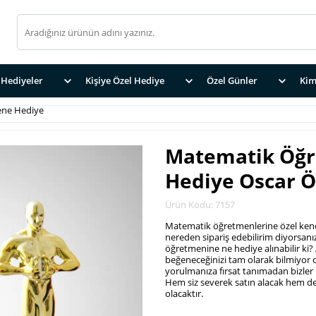
Hediyeler
Kişiye Özel Hediye
Özel Günler
Kim
ne Hediye
Matematik Öğ
Hediye Oscar 
Ürün Kodu: 7157
Matematik öğretmenlerine özel kendin
nereden sipariş edebilirim diyorsanı
öğretmenine ne hediye alınabilir ki? A
beğeneceğinizi tam olarak bilmiyor o
yorulmanıza fırsat tanımadan bizler k
Hem siz severek satın alacak hem d
olacaktır.
.