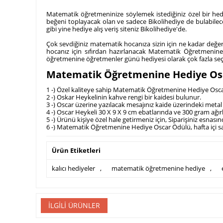
Matematik öğretmeninize söylemek istediğiniz özel bir hedi
beğeni toplayacak olan ve sadece Bikolihediye de bulabilece
gibi yine hediye alış veriş siteniz Bikolihediye'de.
Çok sevdiğiniz matematik hocanıza sizin için ne kadar değerli 
hocanız için sıfırdan hazırlanacak Matematik Öğretmenine 
öğretmenine öğretmenler günü hediyesi olarak çok fazla seçe
Matematik Öğretmenine Hediye Oscar
1 -) Özel kaliteye sahip Matematik Öğretmenine Hediye Oscar 
2 -) Oskar Heykelinin kahve rengi bir kaidesi bulunur.
3 -) Oscar üzerine yazılacak mesajınız kaide üzerindeki metal p
4 -) Oscar Heykeli 30 X 9 X 9 cm ebatlarında ve 300 gram ağırl
5 -) Ürünü kişiye özel hale getirmeniz için, Siparişiniz esnası
6 -) Matematik Öğretmenine Hediye Oscar Ödülü, hafta içi s
Ürün Etiketleri
kalıcı hediyeler
,
matematik öğretmenine hediye
,
İLGILI ÜRÜNLER