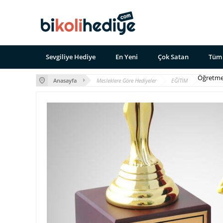
Sevgiliye Hediye
En Yeni
Çok Satan
Tüm 
Öğretme
Anasayfa
Mesleklere Göre Hediyeler
EĞİTİM