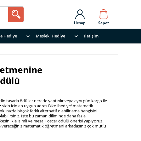
Hesap
Sepet
e Hediye
Mesleki Hediye
İletişim
retmenine
Ödülü
 tasarla ödüller nerede yaptırılır veya aynı gün kargo ile
z sizin için en uygun adres Bikolihediye! matematik
klınızda birçok farklı alternatif olabilir ama hangisini
labilirsiniz. İşte bu zaman diliminde daha fazla
esinlikle isimli ve mesajlı oscar ödülü önerisi yapıyoruz.
e vereceğiniz matematik öğretmeni arkadaşınız çok mutlu