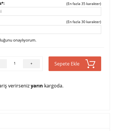
z*
(En fazla 35 karakter)
(En fazla 30 karakter)
uluğunu onaylıyorum.
Sepete Ekle
+
riş verirseniz
yarın
kargoda.