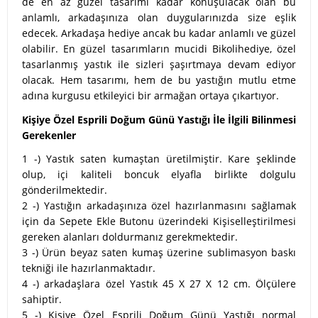
de en az güzel tasarımı kadar konuşulacak olan bu
anlamlı, arkadaşınıza olan duygularınızda size eşlik
edecek. Arkadaşa hediye ancak bu kadar anlamlı ve güzel
olabilir. En güzel tasarımların mucidi Bikolihediye, özel
tasarlanmış yastık ile sizleri şaşırtmaya devam ediyor
olacak. Hem tasarımı, hem de bu yastığın mutlu etme
adına kurgusu etkileyici bir armağan ortaya çıkartıyor.
Kişiye Özel Esprili Doğum Günü Yastığı İle İlgili Bilinmesi
Gerekenler
1 -) Yastık saten kumaştan üretilmiştir. Kare şeklinde
olup, içi kaliteli boncuk elyafla birlikte dolgulu
gönderilmektedir.
2 -) Yastığın arkadaşınıza özel hazırlanmasını sağlamak
için da Sepete Ekle Butonu üzerindeki Kişiselleştirilmesi
gereken alanları doldurmanız gerekmektedir.
3 -) Ürün beyaz saten kumaş üzerine sublimasyon baskı
tekniği ile hazırlanmaktadır.
4 -) arkadaşlara özel Yastık 45 X 27 X 12 cm. Ölçülere
sahiptir.
5 -) Kişiye Özel Esprili Doğum Günü Yastığı normal